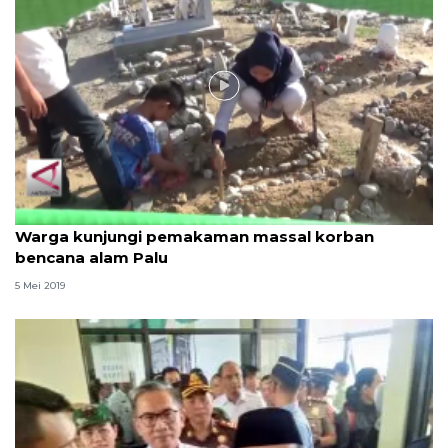
Video
Warga kunjungi pemakaman massal korban
bencana alam Palu
5 Mei 2019