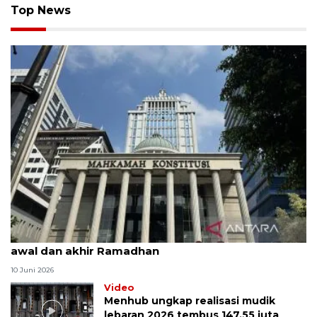
Top News
MK uji materi UU Peradilan Agama perihal isbat
awal dan akhir Ramadhan
10 Juni 2026
Video
Menhub ungkap realisasi mudik
lebaran 2026 tembus 147,55 juta