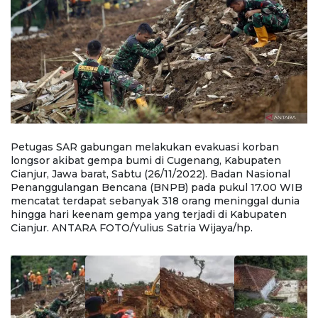
Petugas SAR gabungan melakukan evakuasi korban
P
longsor akibat gempa bumi di Cugenang, Kabupaten
l
Cianjur, Jawa barat, Sabtu (26/11/2022). Badan Nasional
Ci
B
Penanggulangan Bencana (BNPB) pada pukul 17.00 WIB
P
a
mencatat terdapat sebanyak 318 orang meninggal dunia
m
hingga hari keenam gempa yang terjadi di Kabupaten
h
Cianjur. ANTARA FOTO/Yulius Satria Wijaya/hp.
C