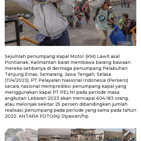
Sejumlah penumpang Kapal Motor (KM) Lawit asal
Fo
Pontianak, Kalimantan barat membawa barang bawaan
K
mereka setibanya di dermaga penumpang Pelabuhan
a
Tanjung Emas, Semarang, Jawa Tengah, Selasa
T
(11/4/2023). PT Pelayaran Nasional Indonesia (Persero)
(1
secara nasional memprediksi penumpang kapal yang
s
menggunakan kapal PT PELNI pada periode masa
m
angkutan Lebaran 2023 akan mencapai 604.183 orang,
a
atau melonjak sekitar 25 persen dibandingkan jumlah
a
un
realisasi penumpang pada periode yang sama pada tahun
r
2022. ANTARA FOTO/Aji Styawan/hp.
2