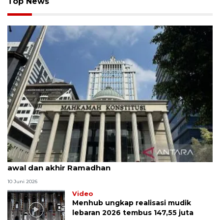
Top News
MK uji materi UU Peradilan Agama perihal isbat
awal dan akhir Ramadhan
10 Juni 2026
Video
Menhub ungkap realisasi mudik
lebaran 2026 tembus 147,55 juta