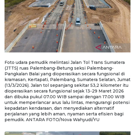
Foto udara pemudik melintasi Jalan Tol Trans Sumatera
Pe
(JTTS) ruas Palembang-Betung seksi Palembang-
P
Pangkalan Balai yang dioperasikan secara fungsional di
ya
at
kramasan, Kertapati, Palembang, Sumatera Selatan, Jumat
K
tu
(13/3/2026). Jalan tol sepanjang sekitar 53,2 kilometer itu
(1
dioperasikan secara fungsional sejak 13-29 Maret 2026
di
dan dibuka pukul 07.00 WIB sampai dengan 17.00 WIB
d
si
untuk memperlancar arus lalu lintas, mengurangi potensi
u
kepadatan kendaraan, dan menyediakan alternatif
k
perjalanan yang lebih aman, nyaman serta efisien bagi
pe
pemudik. ANTARA FOTO/Nova Wahyudi/YU
p