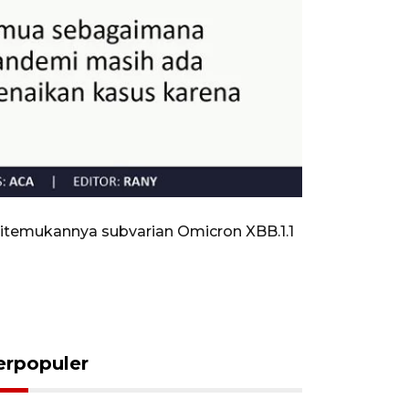
itemukannya subvarian Omicron XBB.1.1
erpopuler