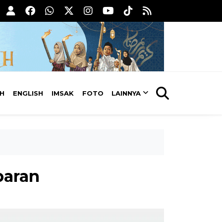
AH
ENGLISH
IMSAK
FOTO
LAINNYA
baran