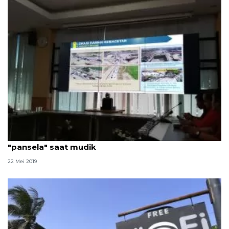
BBPJN Wilayah VIII minta masyarakat gunakan jalur
"pansela" saat mudik
22 Mei 2019