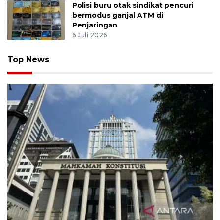
Polisi buru otak sindikat pencuri
bermodus ganjal ATM di
Penjaringan
6 Juli 2026
Top News
MK uji materi UU Peradilan Agama perihal isbat