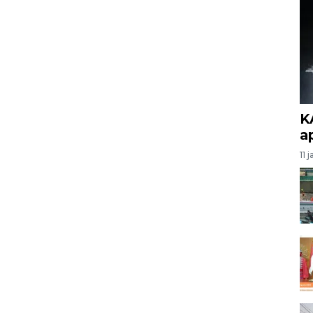
K
a
11 