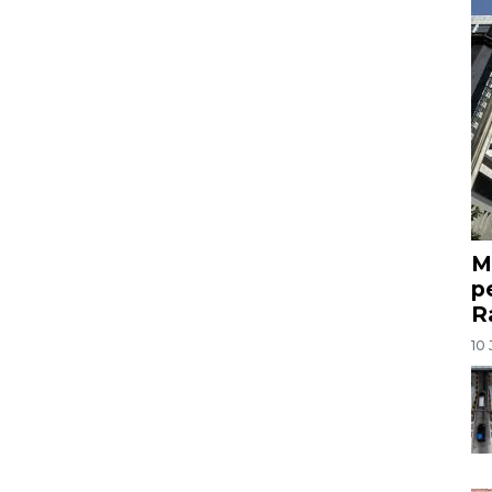
M
p
R
10 