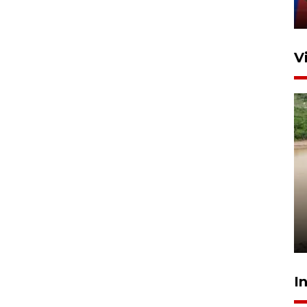
11 April 2026
V
Gabung Persebaya, striker
timnas Ramadhan Sananta
kembali asah naluri
9 Juli 2026
I