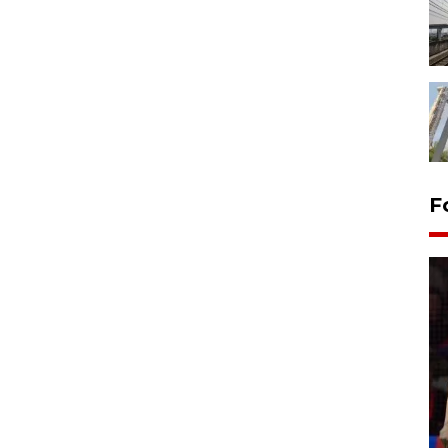
F
Lebaran Betawi 2026, ajang
silaturahim masyarakat dan
upaya pelestarian budaya di
Ibu Kota