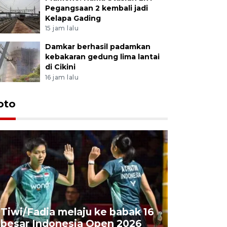
Pegangsaan 2 kembali jadi
Kelapa Gading
15 jam lalu
Damkar berhasil padamkan
kebakaran gedung lima lantai
di Cikini
16 jam lalu
oto
Penyembe
Tiwi/Fadia melaju ke babak 16
milik Pre
besar Indonesia Open 2026
Masjid Ist