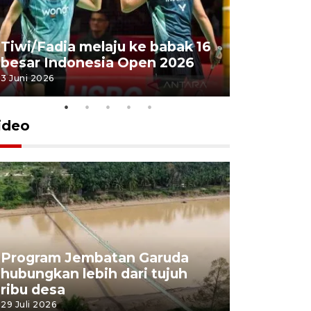
Penyembe
Tiwi/Fadia melaju ke babak 16
milik Pre
besar Indonesia Open 2026
Masjid Ist
3 Juni 2026
28 Mei 2026
ideo
Program Jembatan Garuda
Pemerint
hubungkan lebih dari tujuh
pembangu
ribu desa
dukung k
29 Juli 2026
29 Juli 2026