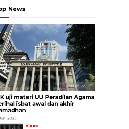
op News
K uji materi UU Peradilan Agama
erihal isbat awal dan akhir
amadhan
Juni 2026
Video