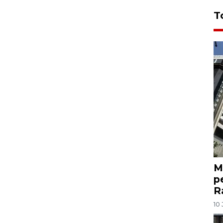
T
M
p
R
10 