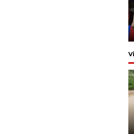
Lebaran Betawi 2026, ajang
silaturahim masyarakat dan
upaya pelestarian budaya di
Ibu Kota
11 April 2026
V
Gabung Persebaya, striker
timnas Ramadhan Sananta
kembali asah naluri
9 Juli 2026