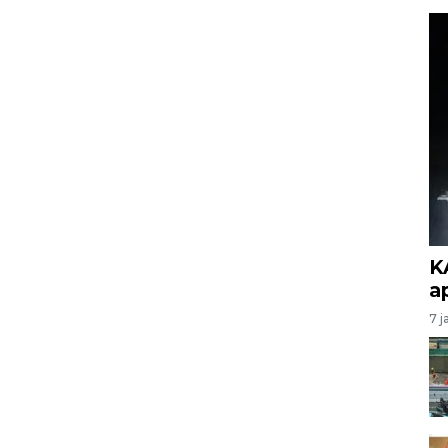
K
a
7 j