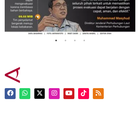
Evakuasi korban kebakaran KM
Mutiara Sentosa 2
3 Agustus 2026
Terkini
Berita
Top News
Ngabuburit
Terpopuler
Hidangan