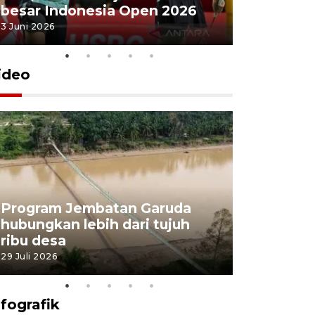
besar Indonesia Open 2026
Masjid Ist
3 Juni 2026
28 Mei 2026
ideo
Program Jembatan Garuda
Pemerint
hubungkan lebih dari tujuh
pembangu
ribu desa
dukung k
29 Juli 2026
29 Juli 2026
nfografik