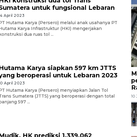
HKI konstruksi dua tol Trans
Sumatera untuk fungsional Lebaran
14 April 2023
PT Hutama Karya (Persero) melalui anak usahanya PT
Hutama Karya Infrastruktur (HKI) mengerjakan
konstruksi dua ruas tol ...
Hutama Karya siapkan 597 km JTTS
M
yang beroperasi untuk Lebaran 2023
p
10 April 2023
R
PT Hutama Karya (Persero) menyiapkan Jalan Tol
Trans Sumatera (JTTS) yang beroperasi dengan total
10 
panjang 597 ...
Mudik, HK prediksi 1.339.062