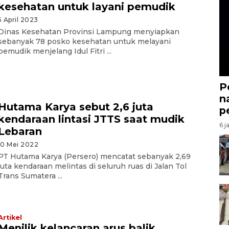
kesehatan untuk layani pemudik
5 April 2023
Dinas Kesehatan Provinsi Lampung menyiapkan
sebanyak 78 posko kesehatan untuk melayani
pemudik menjelang Idul Fitri ...
P
n
Hutama Karya sebut 2,6 juta
p
kendaraan lintasi JTTS saat mudik
6 j
Lebaran
10 Mei 2022
PT Hutama Karya (Persero) mencatat sebanyak 2,69
juta kendaraan melintas di seluruh ruas di Jalan Tol
Trans Sumatera ...
Artikel
Menilik kelancaran arus balik