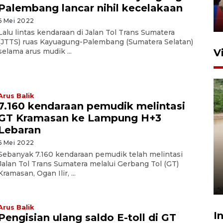
Ibu Kota
Palembang lancar nihil kecelakaan
11 April 2026
6 Mei 2022
Lalu lintas kendaraan di Jalan Tol Trans Sumatera
(JTTS) ruas Kayuagung-Palembang (Sumatera Selatan)
selama arus mudik ...
V
Arus Balik
7.160 kendaraan pemudik melintasi
GT Kramasan ke Lampung H+3
Lebaran
6 Mei 2022
Gabung Persebaya, striker
Sebanyak 7.160 kendaraan pemudik telah melintasi
timnas Ramadhan Sananta
Jalan Tol Trans Sumatera melalui Gerbang Tol (GT)
kembali asah naluri
Kramasan, Ogan Ilir, ...
9 Juli 2026
Arus Balik
I
Pengisian ulang saldo E-toll di GT