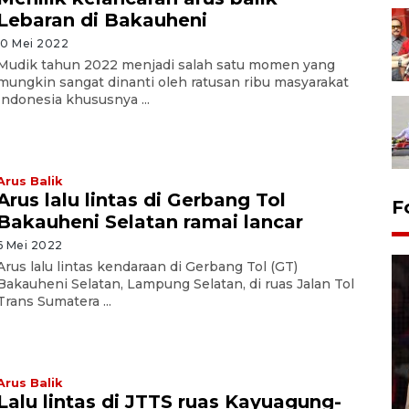
Lebaran di Bakauheni
10 Mei 2022
Mudik tahun 2022 menjadi salah satu momen yang
mungkin sangat dinanti oleh ratusan ribu masyarakat
Indonesia khususnya ...
Arus Balik
Arus lalu lintas di Gerbang Tol
F
Bakauheni Selatan ramai lancar
6 Mei 2022
Arus lalu lintas kendaraan di Gerbang Tol (GT)
Bakauheni Selatan, Lampung Selatan, di ruas Jalan Tol
Trans Sumatera ...
Lebaran Betawi 2026, ajang
silaturahim masyarakat dan
Arus Balik
Lalu lintas di JTTS ruas Kayuagung-
upaya pelestarian budaya di