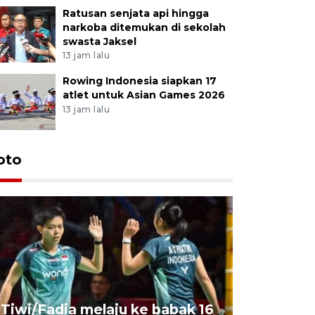
Ratusan senjata api hingga
narkoba ditemukan di sekolah
swasta Jaksel
13 jam lalu
Rowing Indonesia siapkan 17
atlet untuk Asian Games 2026
13 jam lalu
oto
Penyembe
Tiwi/Fadia melaju ke babak 16
milik Pre