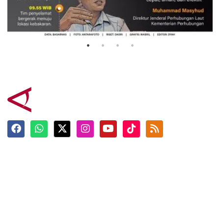
Evakuasi korban kebakaran KM
Mutiara Sentosa 2
3 Agustus 2026
Terkini
Berita
Top News
Ngabuburit
Terpopuler
Hidangan
Foto
Info Mudik