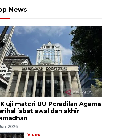
op News
K uji materi UU Peradilan Agama
erihal isbat awal dan akhir
amadhan
Juni 2026
Video