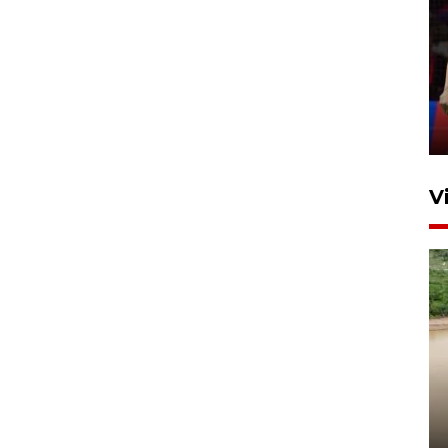
Lebaran Betawi 2026, ajang
silaturahim masyarakat dan
upaya pelestarian budaya di
Ibu Kota
11 April 2026
V
Gabung Persebaya, striker
timnas Ramadhan Sananta
kembali asah naluri