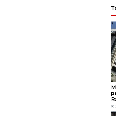
T
M
p
R
10 