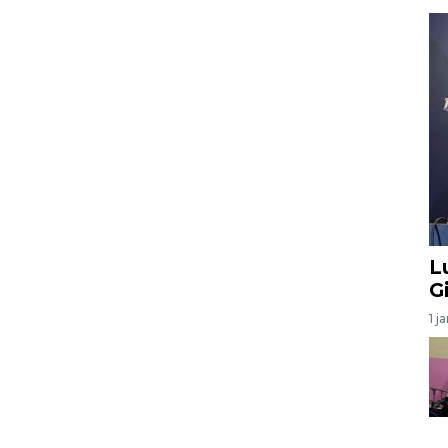
L
G
1 j