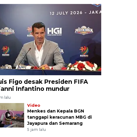
uis Figo desak Presiden FIFA
ianni Infantino mundur
am lalu
Video
Menkes dan Kepala BGN
tanggapi keracunan MBG di
Jayapura dan Semarang
5 jam lalu