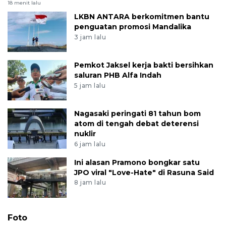
18 menit lalu
LKBN ANTARA berkomitmen bantu
penguatan promosi Mandalika
3 jam lalu
Pemkot Jaksel kerja bakti bersihkan
saluran PHB Alfa Indah
5 jam lalu
Nagasaki peringati 81 tahun bom
atom di tengah debat deterensi
nuklir
6 jam lalu
Ini alasan Pramono bongkar satu
JPO viral "Love-Hate" di Rasuna Said
8 jam lalu
Foto