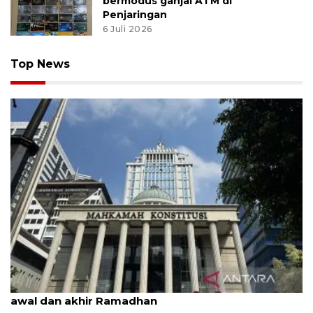
bermodus ganjal ATM di
Penjaringan
6 Juli 2026
Top News
MK uji materi UU Peradilan Agama perihal isbat
awal dan akhir Ramadhan