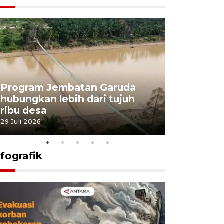
Program Jembatan Garuda
Pemerint
hubungkan lebih dari tujuh
pembangu
ribu desa
dukung k
29 Juli 2026
29 Juli 2026
nfografik