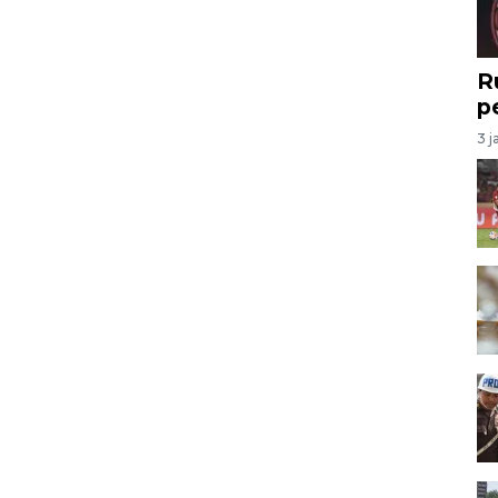
R
p
3 j