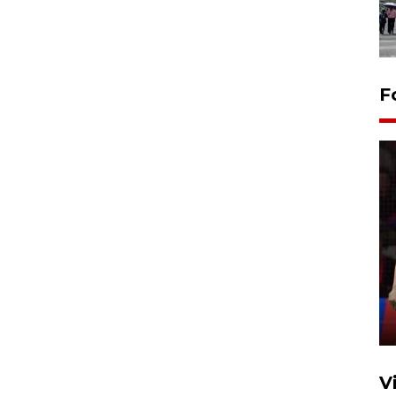
F
Lebaran Betawi 2026, ajang
silaturahim masyarakat dan
upaya pelestarian budaya di
Ibu Kota
11 April 2026
V