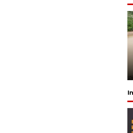
Gabung Persebaya, striker
timnas Ramadhan Sananta
kembali asah naluri
9 Juli 2026
I