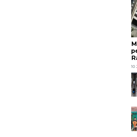
M
p
R
10 