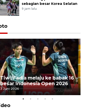
sebagian besar Korea Selatan
9 jam lalu
oto
Penyembe
Tiwi/Fadia melaju ke babak 16
milik Pre
besar Indonesia Open 2026
Masjid Ist
3 Juni 2026
28 Mei 2026
ideo