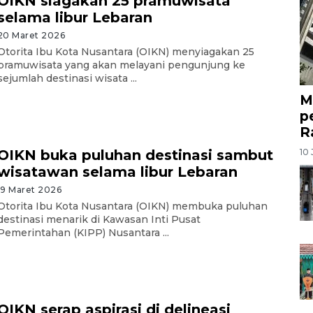
OIKN siagakan 25 pramuwisata
selama libur Lebaran
20 Maret 2026
Otorita Ibu Kota Nusantara (OIKN) menyiagakan 25
pramuwisata yang akan melayani pengunjung ke
sejumlah destinasi wisata ...
M
p
R
10 
OIKN buka puluhan destinasi sambut
wisatawan selama libur Lebaran
19 Maret 2026
Otorita Ibu Kota Nusantara (OIKN) membuka puluhan
destinasi menarik di Kawasan Inti Pusat
Pemerintahan (KIPP) Nusantara ...
OIKN serap aspirasi di delineasi