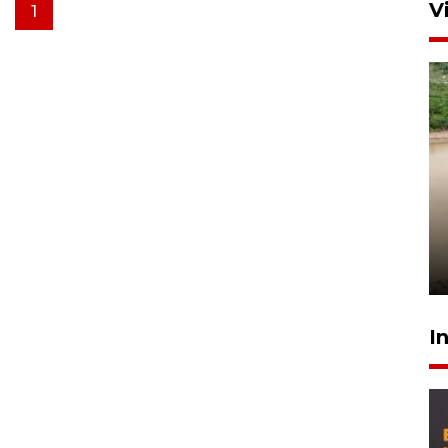
V
1
Gabung Persebaya, striker
timnas Ramadhan Sananta
kembali asah naluri
9 Juli 2026
I