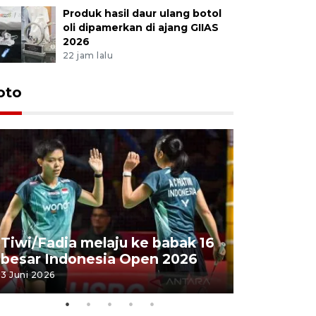
Produk hasil daur ulang botol
oli dipamerkan di ajang GIIAS
2026
22 jam lalu
oto
Penyembe
Tiwi/Fadia melaju ke babak 16
milik Pre
besar Indonesia Open 2026
Masjid Ist
3 Juni 2026
28 Mei 2026