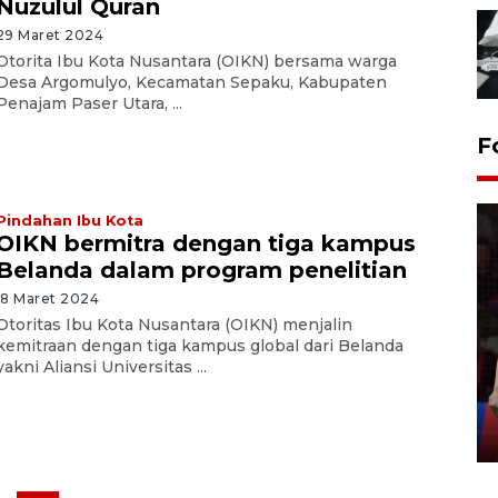
Nuzulul Quran
29 Maret 2024
Otorita Ibu Kota Nusantara (OIKN) bersama warga
Desa Argomulyo, Kecamatan Sepaku, Kabupaten
Penajam Paser Utara, ...
F
Pindahan Ibu Kota
OIKN bermitra dengan tiga kampus
Belanda dalam program penelitian
18 Maret 2024
Otoritas Ibu Kota Nusantara (OIKN) menjalin
Lebaran Betawi 2026, ajang
kemitraan dengan tiga kampus global dari Belanda
silaturahim masyarakat dan
yakni Aliansi Universitas ...
upaya pelestarian budaya di
Ibu Kota
11 April 2026