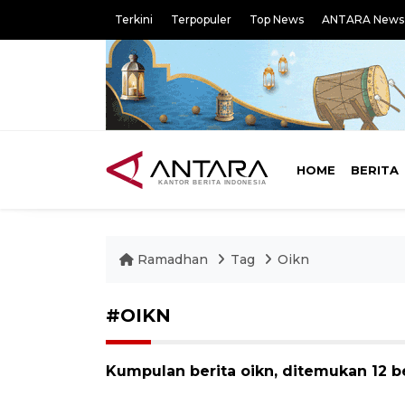
Terkini
Terpopuler
Top News
ANTARA News
HOME
BERITA
Ramadhan
Tag
Oikn
#OIKN
Kumpulan berita oikn, ditemukan 12 be