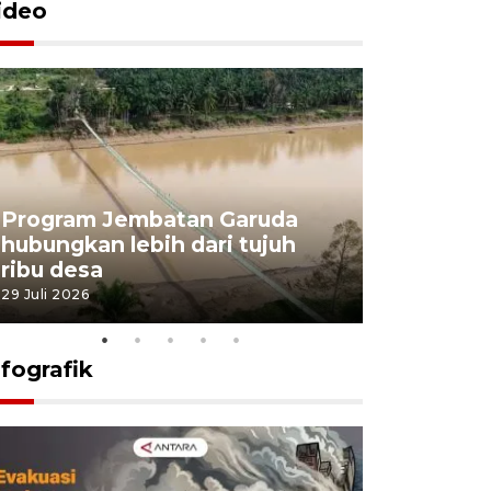
ideo
Program Jembatan Garuda
Pemerint
hubungkan lebih dari tujuh
pembangu
ribu desa
dukung k
29 Juli 2026
29 Juli 2026
nfografik