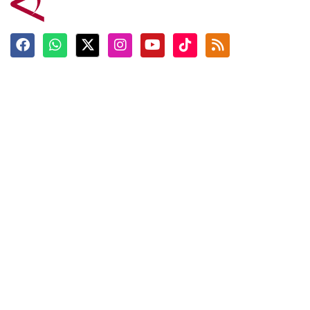
Terkini
Berita
Top News
Ngabuburit
Terpopuler
Hidangan
Foto
Info Mudik
Video
Tokoh
Infografik
Tausiyah
English
Jadwal Imsak
Karkhas
ANTARA News English