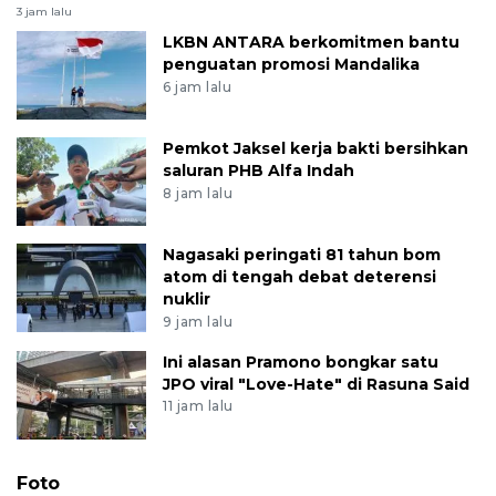
3 jam lalu
LKBN ANTARA berkomitmen bantu
penguatan promosi Mandalika
6 jam lalu
Pemkot Jaksel kerja bakti bersihkan
saluran PHB Alfa Indah
8 jam lalu
Nagasaki peringati 81 tahun bom
atom di tengah debat deterensi
nuklir
9 jam lalu
Ini alasan Pramono bongkar satu
JPO viral "Love-Hate" di Rasuna Said
11 jam lalu
Foto