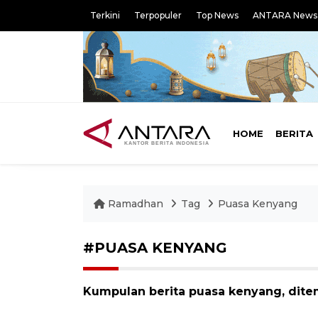
Terkini
Terpopuler
Top News
ANTARA News
HOME
BERITA
Ramadhan
Tag
Puasa Kenyang
#PUASA KENYANG
Kumpulan berita puasa kenyang, ditem