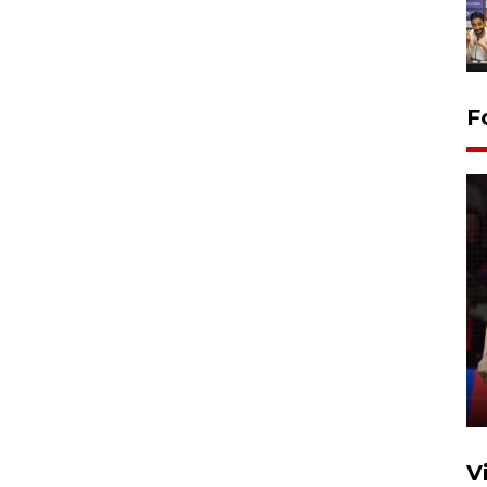
F
Lebaran Betawi 2026, ajang
silaturahim masyarakat dan
upaya pelestarian budaya di
Ibu Kota
11 April 2026
V