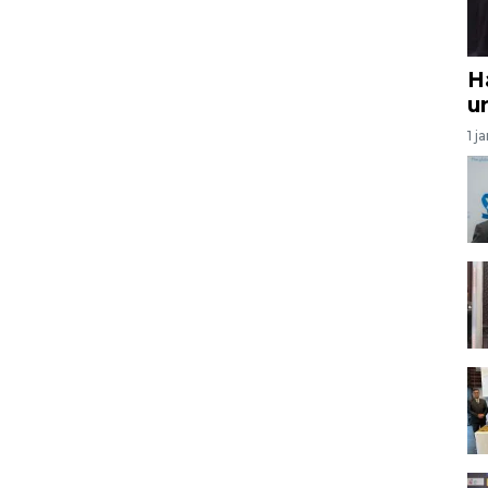
H
u
1 j