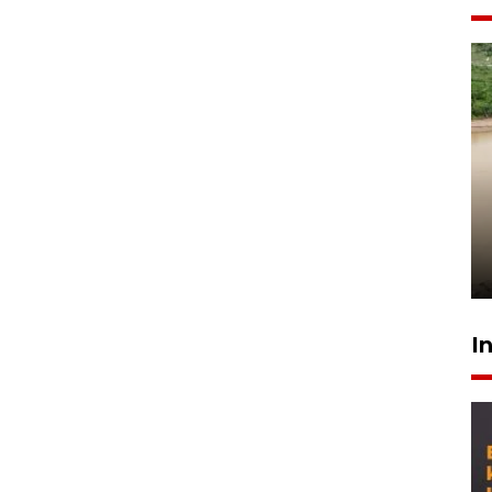
Gabung Persebaya, striker
timnas Ramadhan Sananta
kembali asah naluri
9 Juli 2026
I