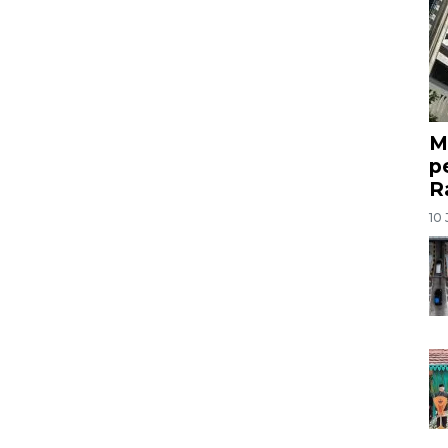
M
p
R
10 