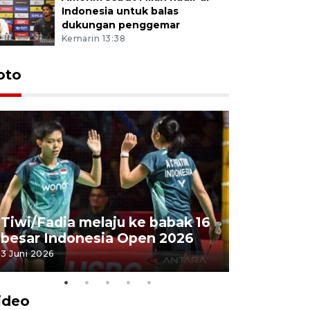
Indonesia untuk balas
dukungan penggemar
Kemarin 13:38
oto
Penyembe
Tiwi/Fadia melaju ke babak 16
milik Pre
besar Indonesia Open 2026
Masjid Ist
3 Juni 2026
28 Mei 2026
ideo