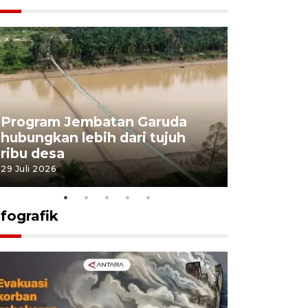
Program Jembatan Garuda
Pemerint
hubungkan lebih dari tujuh
pembangu
ribu desa
dukung k
29 Juli 2026
29 Juli 2026
nfografik