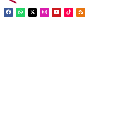
Terkini
Berita
Top News
Ngabuburit
Terpopuler
Hidangan
Foto
Info Mudik
Video
Tokoh
Infografik
Tausiyah
English
Jadwal Imsak
Karkhas
ANTARA News English
Anti Hoaks
Masuk