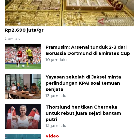
Harga emas Antam pada Senin ini stabil di angka
Rp2,690 juta/gr
2 jam lalu
Pramusim: Arsenal tunduk 2-3 dari
Borussia Dortmund di Emirates Cup
10 jam lalu
Yayasan sekolah di Jaksel minta
perlindungan KPAI soal temuan
senjata
13 jam lalu
Thorslund hentikan Cherneka
untuk rebut juara sejati bantam
putri
13 jam lalu
Video