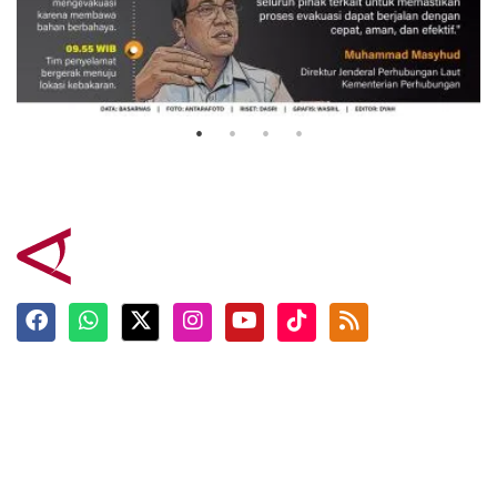
Evakuasi korban kebakaran KM
Mutiara Sentosa 2
3 Agustus 2026
Terkini
Berita
Top News
Ngabuburit
Terpopuler
Hidangan