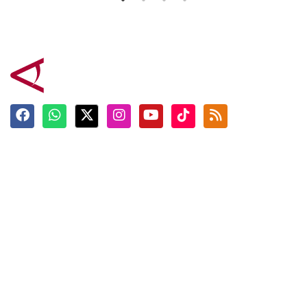
Terkini
Berita
Top News
Ngabuburit
Terpopuler
Hidangan
Foto
Info Mudik
Video
Tokoh
Infografik
Tausiyah
English