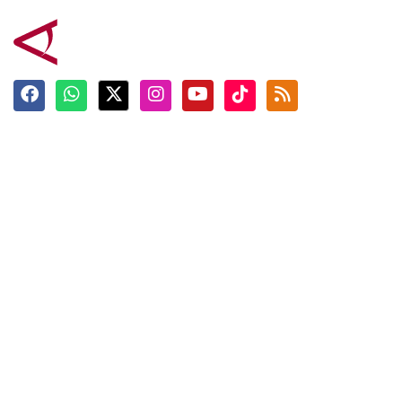
Terkini
Berita
Top News
Ngabuburit
Terpopuler
Hidangan
Foto
Info Mudik
Video
Tokoh
Infografik
Tausiyah
English
Jadwal Imsak