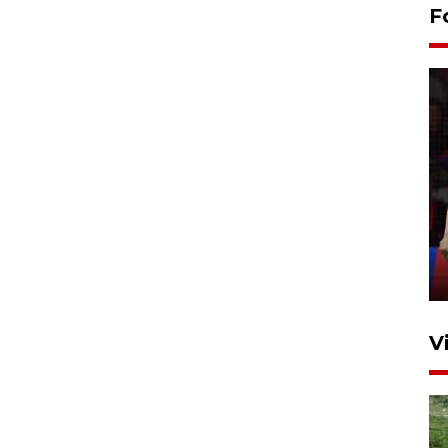
F
Lebaran Betawi 2026, ajang
silaturahim masyarakat dan
upaya pelestarian budaya di
Ibu Kota
11 April 2026
V