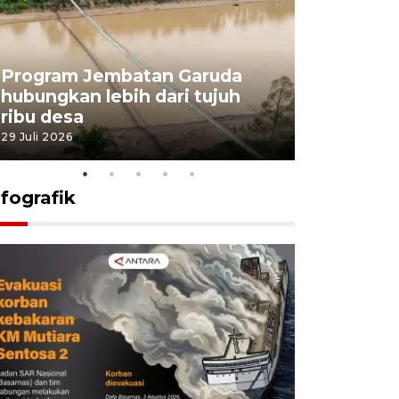
Program Jembatan Garuda
Pemerint
hubungkan lebih dari tujuh
pembangu
ribu desa
dukung k
29 Juli 2026
29 Juli 2026
nfografik