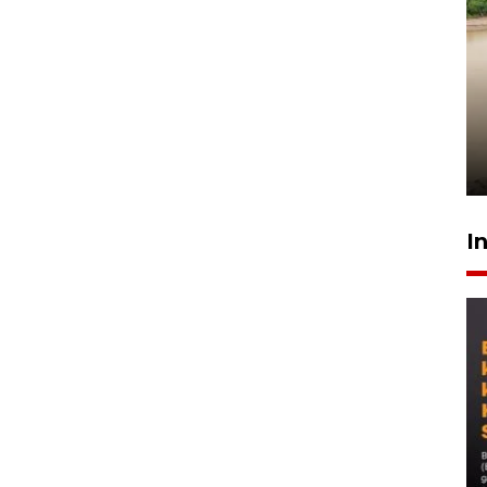
Gabung Persebaya, striker
timnas Ramadhan Sananta
kembali asah naluri
9 Juli 2026
I