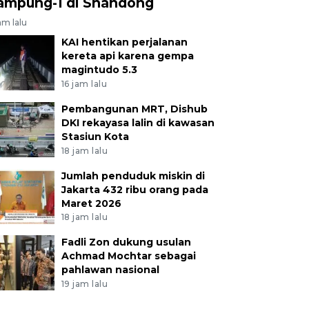
ampung-1 di Shandong
am lalu
KAI hentikan perjalanan
kereta api karena gempa
magintudo 5.3
16 jam lalu
Pembangunan MRT, Dishub
DKI rekayasa lalin di kawasan
Stasiun Kota
18 jam lalu
Jumlah penduduk miskin di
Jakarta 432 ribu orang pada
Maret 2026
18 jam lalu
Fadli Zon dukung usulan
Achmad Mochtar sebagai
pahlawan nasional
19 jam lalu