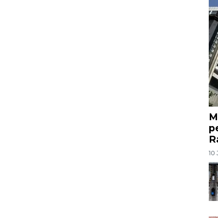
M
p
R
10 