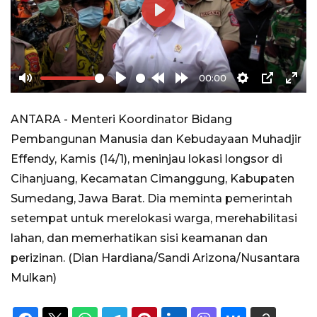
Play
00:00
Mute
Play
Rewind
Forward
Settings
PIP
Ente
10s
10s
full
ANTARA - Menteri Koordinator Bidang
Pembangunan Manusia dan Kebudayaan Muhadjir
Effendy, Kamis (14/1), meninjau lokasi longsor di
Cihanjuang, Kecamatan Cimanggung, Kabupaten
Sumedang, Jawa Barat. Dia meminta pemerintah
setempat untuk merelokasi warga, merehabilitasi
lahan, dan memerhatikan sisi keamanan dan
perizinan. (Dian Hardiana/Sandi Arizona/Nusantara
Mulkan)