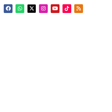
Terkini
Berita
Top News
Ngabuburit
Terpopuler
Hidangan
Foto
Info Mudik
Video
Tokoh
Infografik
Tausiyah
English
Jadwal Imsak
Karkhas
ANTARA News English
Anti Hoaks
Masuk