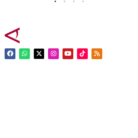
Terkini
Berita
Top News
Ngabuburit
Terpopuler
Hidangan
Foto
Info Mudik
Video
Tokoh
Infografik
Tausiyah