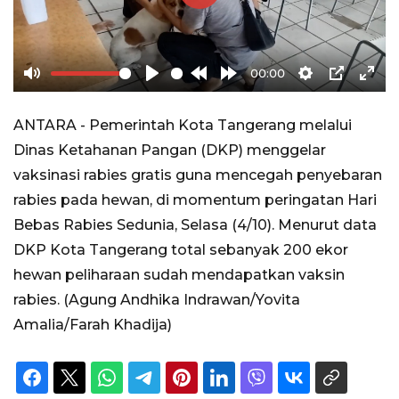
Play
00:00
Mute
Play
Rewind
Forward
Settings
PIP
Ente
10s
10s
full
ANTARA - Pemerintah Kota Tangerang melalui
Dinas Ketahanan Pangan (DKP) menggelar
vaksinasi rabies gratis guna mencegah penyebaran
rabies pada hewan, di momentum peringatan Hari
Bebas Rabies Sedunia, Selasa (4/10). Menurut data
DKP Kota Tangerang total sebanyak 200 ekor
hewan peliharaan sudah mendapatkan vaksin
rabies. (Agung Andhika Indrawan/Yovita
Amalia/Farah Khadija)