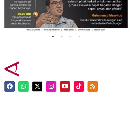
Evakuasi korban kebakaran KM
Mutiara Sentosa 2
3 Agustus 2026
Terkini
Berita
Top News
Ngabuburit
Terpopuler
Hidangan