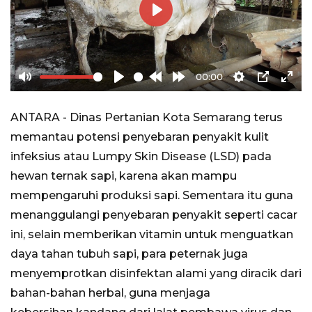
Play
00:00
Mute
Play
Rewind
Forward
Settings
PIP
Ente
10s
10s
full
ANTARA - Dinas Pertanian Kota Semarang terus
memantau potensi penyebaran penyakit kulit
infeksius atau Lumpy Skin Disease (LSD) pada
hewan ternak sapi, karena akan mampu
mempengaruhi produksi sapi. Sementara itu guna
menanggulangi penyebaran penyakit seperti cacar
ini, selain memberikan vitamin untuk menguatkan
daya tahan tubuh sapi, para peternak juga
menyemprotkan disinfektan alami yang diracik dari
bahan-bahan herbal, guna menjaga