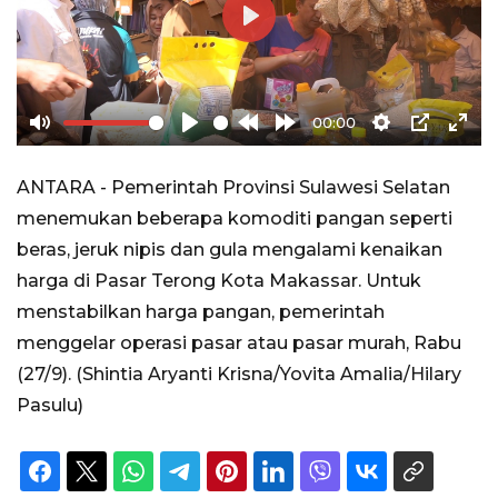
Play
00:00
Mute
Play
Rewind
Forward
Settings
PIP
Ente
10s
10s
full
ANTARA - Pemerintah Provinsi Sulawesi Selatan
menemukan beberapa komoditi pangan seperti
beras, jeruk nipis dan gula mengalami kenaikan
harga di Pasar Terong Kota Makassar. Untuk
menstabilkan harga pangan, pemerintah
menggelar operasi pasar atau pasar murah, Rabu
(27/9). (Shintia Aryanti Krisna/Yovita Amalia/Hilary
Pasulu)