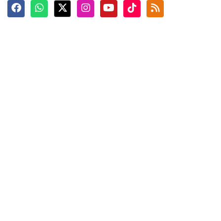
Terkini
Berita
Top News
Ngabuburit
Terpopuler
Hidangan
Foto
Info Mudik
Video
Tokoh
Infografik
Tausiyah
English
Jadwal Imsak
Karkhas
ANTARA News English
Anti Hoaks
Masuk