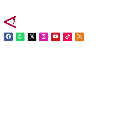
Terkini
Berita
Top News
Ngabuburit
Terpopuler
Hidangan
Foto
Info Mudik
Video
Tokoh
Infografik
Tausiyah
English