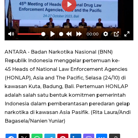
Play
00:00
Mute
Play
Rewind
Forward
Settings
PIP
Ente
10s
10s
full
ANTARA - Badan Narkotika Nasional (BNN)
Republik Indonesia menggelar pertemuan ke-
45 Heads of National Law Enforcement Agencies
(HONLAP), Asia and The Pacific, Selasa (24/10) di
kawasan Kuta, Badung, Bali. Pertemuan HONLAP
adalah salah satu bentuk komitmen pemerintah
Indonesia dalam pemberantasan peredaran gelap
narkotika di kawasan Asia Pasifik. (Rita Laura/Andi
Bagasela/Nanien Yuniar)