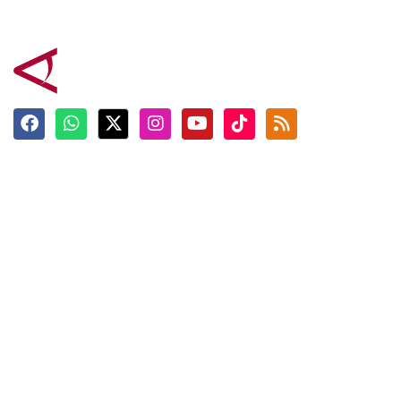
Terkini
Berita
Top News
Ngabuburit
Terpopuler
Hidangan
Foto
Info Mudik
Video
Tokoh
Infografik
Tausiyah
English