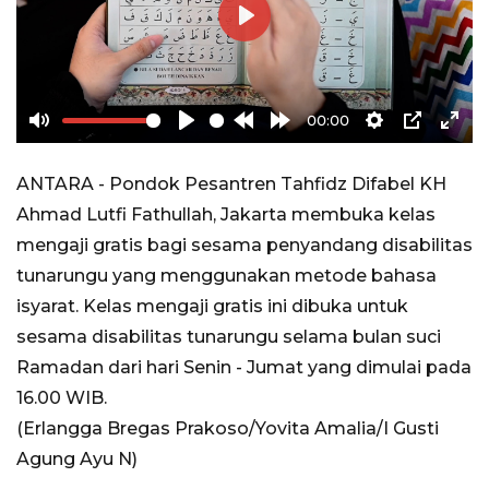
Play
00:00
Mute
Play
Rewind
Forward
Settings
PIP
Ente
10s
10s
full
ANTARA - Pondok Pesantren Tahfidz Difabel KH
Ahmad Lutfi Fathullah, Jakarta membuka kelas
mengaji gratis bagi sesama penyandang disabilitas
tunarungu yang menggunakan metode bahasa
isyarat. Kelas mengaji gratis ini dibuka untuk
sesama disabilitas tunarungu selama bulan suci
Ramadan dari hari Senin - Jumat yang dimulai pada
16.00 WIB.
(Erlangga Bregas Prakoso/Yovita Amalia/I Gusti
Agung Ayu N)