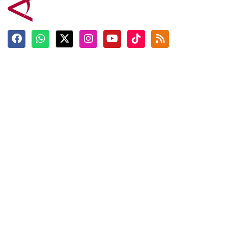
Terkini
Berita
Top News
Ngabuburit
Terpopuler
Hidangan
Foto
Info Mudik
Video
Tokoh
Infografik
Tausiyah
English
Jadwal Imsak
Karkhas
ANTARA News English