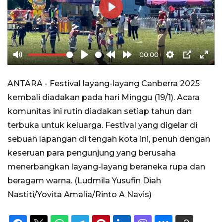
Play
00:00
Mute
Play
Rewind
Forward
Settings
PIP
Ente
10s
10s
full
ANTARA - Festival layang-layang Canberra 2025
kembali diadakan pada hari Minggu (19/1). Acara
komunitas ini rutin diadakan setiap tahun dan
terbuka untuk keluarga. Festival yang digelar di
sebuah lapangan di tengah kota ini, penuh dengan
keseruan para pengunjung yang berusaha
menerbangkan layang-layang beraneka rupa dan
beragam warna. (Ludmila Yusufin Diah
Nastiti/Yovita Amalia/Rinto A Navis)