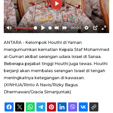
Play
00:00
Mute
Play
Rewind
Forward
Settings
PIP
Ente
10s
10s
full
ANTARA - Kelompok Houthi di Yaman
mengumumkan kematian Kepala Staf Mohammed
al-Gumari akibat serangan udara Israel di Sanaa.
Beberapa pejabat tinggi Houthi juga tewas. Houthi
berjanji akan membalas serangan Israel di tengah
meningkatnya ketegangan di kawasan.
(XINHUA/Rinto A Navis/Rizky Bagus
Dhermawan/Gracia Simanjuntak)