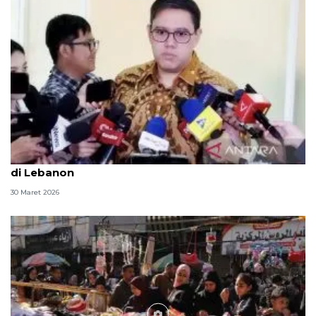
Komisi I DPR belasungkawa gugurnya prajurit TNI
di Lebanon
30 Maret 2026