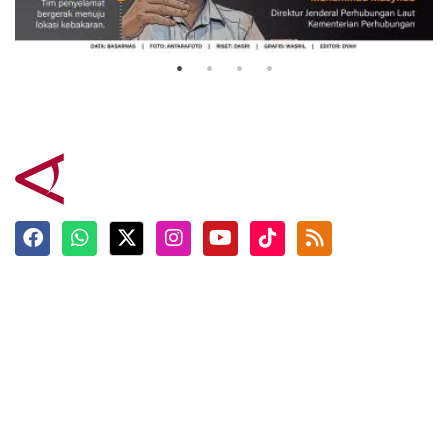
Mutiara Sentosa 2
3 Agustus 2026
Terkini
Berita
Top News
Ngabuburit
Terpopuler
Hidangan
Foto
Info Mudik
Video
Tokoh