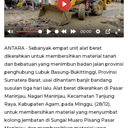
Play
00:00
Mute
Play
Rewind
Forward
Settings
PIP
Ente
10s
10s
full
ANTARA - Sebanyak empat unit alat berat
dikerahkan untuk membersihkan material tanah
dan bebatuan yang menimbun badan jalan provinsi
penghubung Lubuk Basung-Bukittinggi, Provinsi
Sumatera Barat, usai dihantam banjir bandang
susulan tiga hari lalu. Alat berat dikerahkan di Pasar
Maninjau, Nagari Maninjau, Kecamatan Tanjung
Raya, Kabupaten Agam, pada Minggu, (28/12),
untuk membersihkan material yang menyumbat
kolong jembatan di Sungai Muaro Pisang Pasar