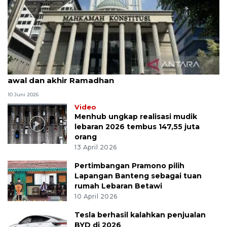
MK uji materi UU Peradilan Agama perihal isbat
awal dan akhir Ramadhan
10 Juni 2026
Video
Menhub ungkap realisasi mudik
lebaran 2026 tembus 147,55 juta
orang
13 April 2026
Pertimbangan Pramono pilih
Lapangan Banteng sebagai tuan
rumah Lebaran Betawi
10 April 2026
Tesla berhasil kalahkan penjualan
BYD di 2026