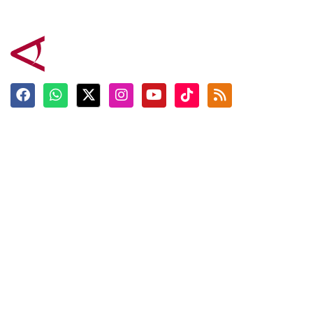
Terkini
Berita
Top News
Ngabuburit
Terpopuler
Hidangan
Foto
Info Mudik
Video
Tokoh
Infografik
Tausiyah
English
Jadwal Imsak