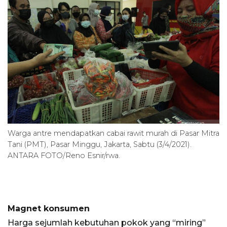
Warga antre mendapatkan cabai rawit murah di Pasar Mitra
Tani (PMT), Pasar Minggu, Jakarta, Sabtu (3/4/2021).
ANTARA FOTO/Reno Esnir/rwa.
Magnet konsumen
Harga sejumlah kebutuhan pokok yang “miring”