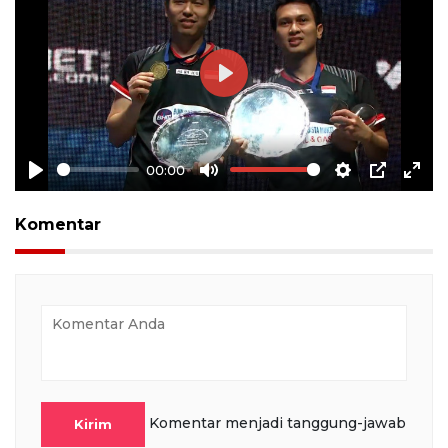
Play
00:00
Play
Mute
Settings
PIP
Ente
full
Komentar
Komentar menjadi tanggung-jawab
Kirim