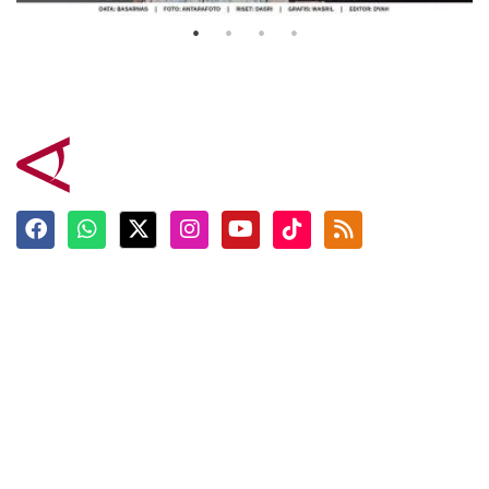
Terkini
Berita
Top News
Ngabuburit
Terpopuler
Hidangan
Foto
Info Mudik
Video
Tokoh