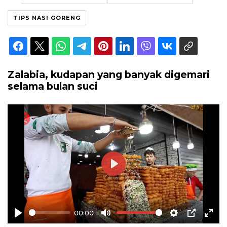
TIPS NASI GORENG
Zalabia, kudapan yang banyak digemari
selama bulan suci
Play
00:00
Play
Mute
Settings
PIP
Ente