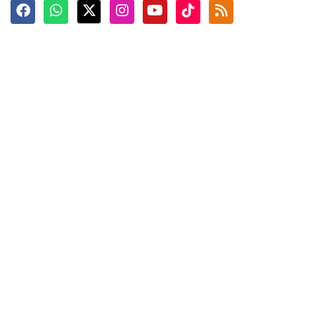
Terkini
Berita
Top News
Ngabuburit
Terpopuler
Hidangan
Foto
Info Mudik
Video
Tokoh
Infografik
Tausiyah
English
Jadwal Imsak
Karkhas
ANTARA News English
Anti Hoaks
Masuk
ANTARA Interaktif
Ketentuan Penggunaan