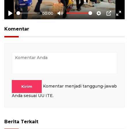
00:00
Play
Mute
Settings
PIP
Ente
full
Komentar
Komentar menjadi tanggung-jawab
Kirim
Anda sesuai UU ITE.
Berita Terkait