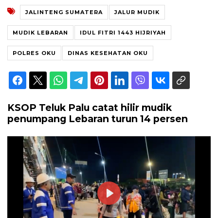
JALINTENG SUMATERA
JALUR MUDIK
MUDIK LEBARAN
IDUL FITRI 1443 HIJRIYAH
POLRES OKU
DINAS KESEHATAN OKU
KSOP Teluk Palu catat hilir mudik
penumpang Lebaran turun 14 persen
Play