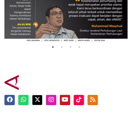
Evakuasi korban kebakaran KM
Mutiara Sentosa 2
3 Agustus 2026
Terkini
Berita
Top News
Ngabuburit