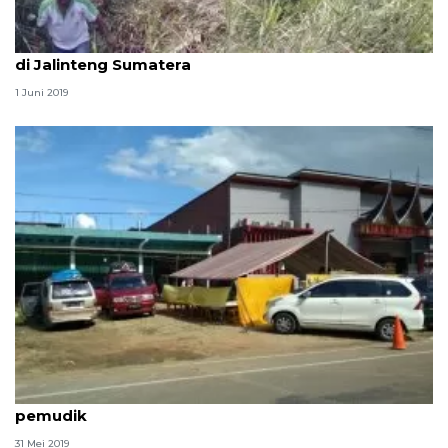
Diduga mengantuk, Avanza terobos semak belukar
di Jalinteng Sumatera
1 Juni 2019
Pedagang pecel lele siapkan tempat istirahat
pemudik
31 Mei 2019