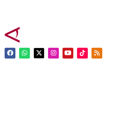
Terkini
Berita
Top News
Ngabuburit
Terpopuler
Hidangan
Foto
Info Mudik
Video
Tokoh
Infografik
Tausiyah