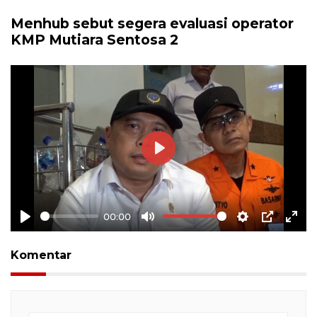
Menhub sebut segera evaluasi operator
KMP Mutiara Sentosa 2
Play
00:00
Play
Mute
Settings
PIP
Ente
full
Komentar