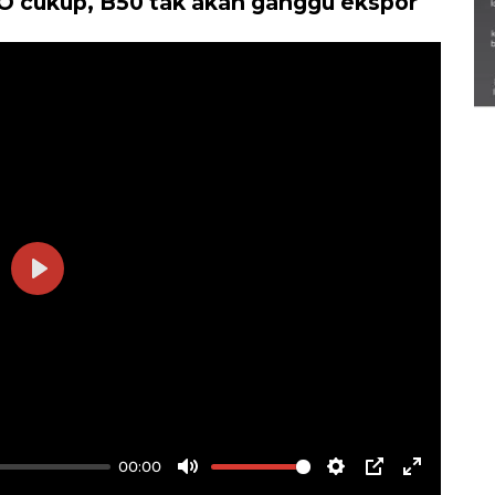
 cukup, B50 tak akan ganggu ekspor
Semarak Lebaran Ketupat di
berbagai daerah
28 Maret 2026
Play
00:00
Mute
Settings
PIP
Enter