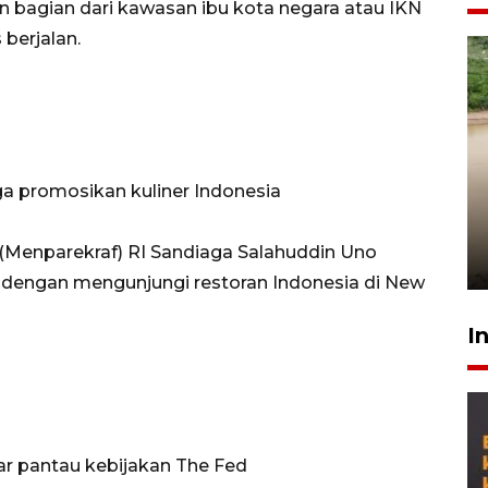
 bagian dari kawasan ibu kota negara atau IKN
berjalan.
Gabung Persebaya, striker
aga promosikan kuliner Indonesia
timnas Ramadhan Sananta
kembali asah naluri
 (Menparekraf) RI Sandiaga Salahuddin Uno
9 Juli 2026
dengan mengunjungi restoran Indonesia di New
I
asar pantau kebijakan The Fed