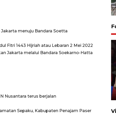
F
ar Jakarta menuju Bandara Soetta
l Fitri 1443 Hijriah atau Lebaran 2 Mei 2022
an Jakarta melalui Bandara Soekarno-Hatta
Lebaran Betawi 2026, ajang
silaturahim masyarakat dan
upaya pelestarian budaya di
Ibu Kota
11 April 2026
KN Nusantara terus berjalan
V
ecamatan Sepaku, Kabupaten Penajam Paser