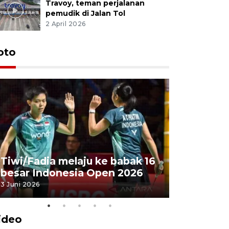
Travoy, teman perjalanan
pemudik di Jalan Tol
2 April 2026
oto
Penyembe
Tiwi/Fadia melaju ke babak 16
milik Pre
besar Indonesia Open 2026
Masjid Ist
3 Juni 2026
28 Mei 2026
ideo