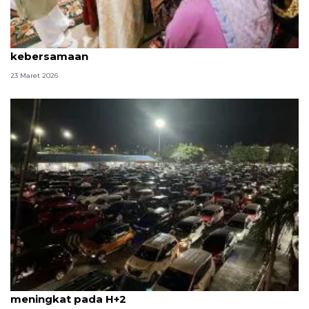
Khofifah: Tradisi "riyayan" meneguhkan komitmen
kebersamaan
23 Maret 2026
Pemudik arus balik di Pelabuhan Bakauheni mulai
meningkat pada H+2