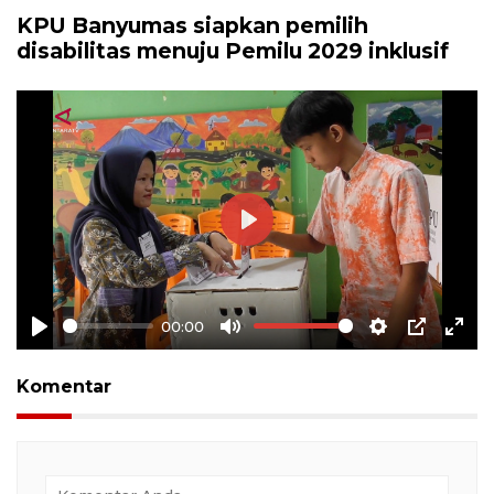
KPU Banyumas siapkan pemilih
disabilitas menuju Pemilu 2029 inklusif
Play
00:00
Play
Mute
Settings
PIP
Ente
full
Komentar