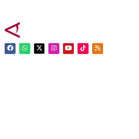
Terkini
Berita
Top News
Ngabuburit
Terpopuler
Hidangan
Foto
Info Mudik
Video
Tokoh
Infografik
Tausiyah
English