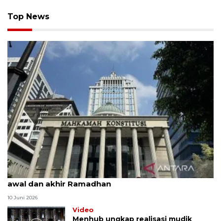
Top News
MK uji materi UU Peradilan Agama perihal isbat
awal dan akhir Ramadhan
10 Juni 2026
Video
Menhub ungkap realisasi mudik