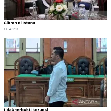
Seskab Teddy silaturahmi Idul Fitri ke Wapres
Gibran di Istana
3 April 2026
Hakim PN Medan vonis bebas Amsal Sitepu karena
tidak terbukti korupsi