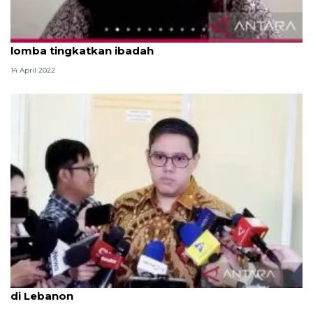
Saat Ramadhan, komunitas Muslim AS berlomba-
lomba tingkatkan ibadah
14 April 2022
Komisi I DPR belasungkawa gugurnya prajurit TNI
di Lebanon