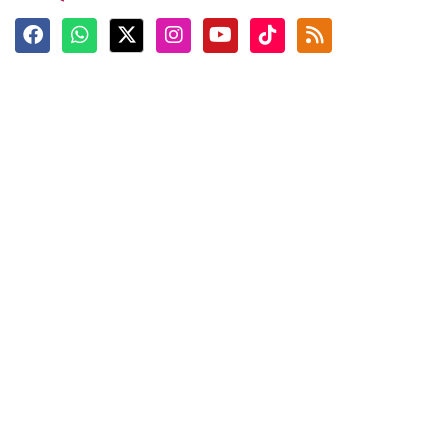
Terkini
Berita
Top News
Ngabuburit
Terpopuler
Hidangan
Foto
Info Mudik
Video
Tokoh
Infografik
Tausiyah
English
Jadwal Imsak
Karkhas
ANTARA News English
Anti Hoaks
Masuk