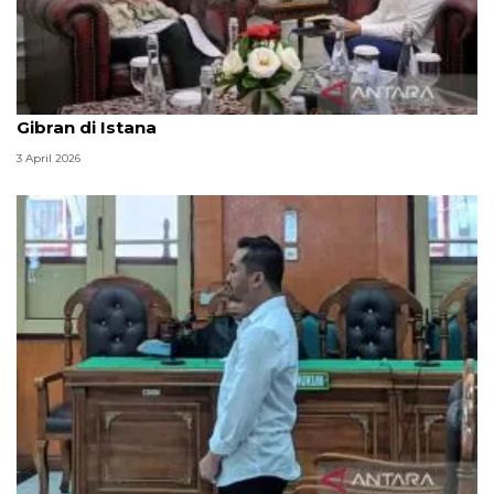
Seskab Teddy silaturahmi Idul Fitri ke Wapres
Gibran di Istana
3 April 2026
Hakim PN Medan vonis bebas Amsal Sitepu karena