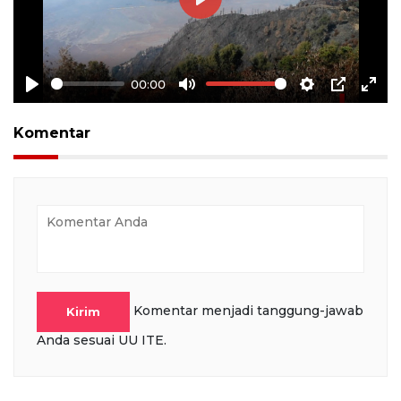
Play
00:00
Play
Mute
Settings
PIP
Ente
full
Komentar
Komentar menjadi tanggung-jawab
Kirim
Anda sesuai UU ITE.