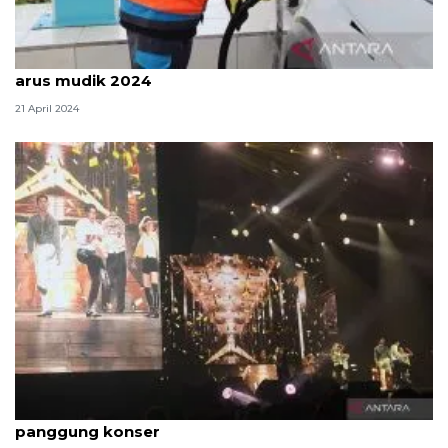
PLN: Transaksi di SPKLU naik lima kali lipat selama
arus mudik 2024
21 April 2024
Yunho dan Changmin TVXQ! bermaafan Lebaran di
panggung konser