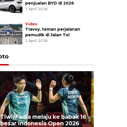
penjualan BYD di 2026
7 April 2026
Video
Travoy, teman perjalanan
pemudik di Jalan Tol
2 April 2026
oto
Penyembe
Tiwi/Fadia melaju ke babak 16
milik Pre
besar Indonesia Open 2026
Masjid Ist