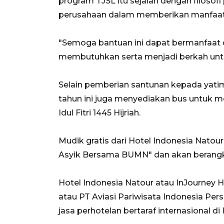
program TJSL itu sejalan dengan filosofi
perusahaan dalam memberikan manfaat
"Semoga bantuan ini dapat bermanfaat
membutuhkan serta menjadi berkah untuk
Selain pemberian santunan kepada yati
tahun ini juga menyediakan bus untuk me
Idul Fitri 1445 Hijriah.
Mudik gratis dari Hotel Indonesia Nato
Asyik Bersama BUMN" dan akan berangka
Hotel Indonesia Natour atau InJourney 
atau PT Aviasi Pariwisata Indonesia Pers
jasa perhotelan bertaraf internasional di