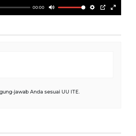
00:00
Mute
Settings
PIP
Enter
fullscree
gung-jawab Anda sesuai UU ITE.