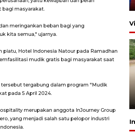
 perusahaan, yaitu kewajiban dan peran
11 April 2026
 bagi masyarakat.
V
 dan meringankan beban bagi yang
 kita semua," ujarnya.
m piatu, Hotel Indonesia Natour pada Ramadhan
mfasilitasi mudik gratis bagi masyarakat saat
Gabung Persebaya, striker
ur tersebut tergabung dalam program "Mudik
timnas Ramadhan Sananta
t pada 5 April 2024.
kembali asah naluri
9 Juli 2026
Hospitality merupakan anggota InJourney Group
ero, yang menjadi salah satu pelopor industri
I
 Indonesia.