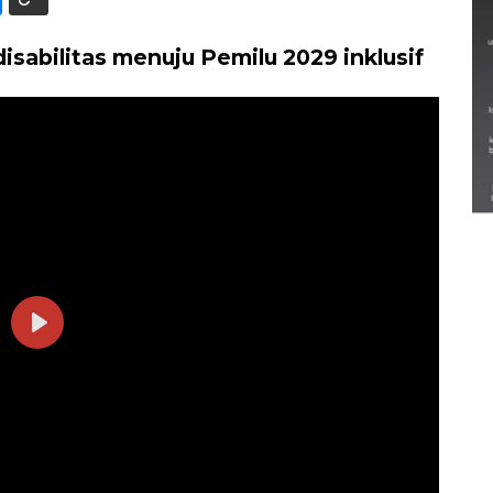
sabilitas menuju Pemilu 2029 inklusif
Semarak Lebaran Ketupat di
berbagai daerah
28 Maret 2026
Play