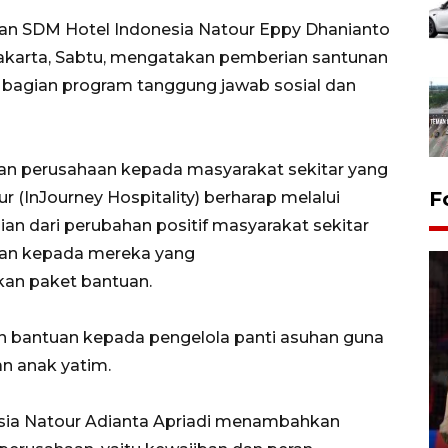
dan SDM Hotel Indonesia Natour Eppy Dhanianto
akarta, Sabtu, mengatakan pemberian santunan
bagian program tanggung jawab sosial dan
ian perusahaan kepada masyarakat sekitar yang
F
 (InJourney Hospitality) berharap melalui
an dari perubahan positif masyarakat sekitar
an kepada mereka yang
an paket bantuan.
n bantuan kepada pengelola panti asuhan guna
Lebaran Betawi 2026, ajang
n anak yatim.
silaturahim masyarakat dan
upaya pelestarian budaya di
nesia Natour Adianta Apriadi menambahkan
Ibu Kota