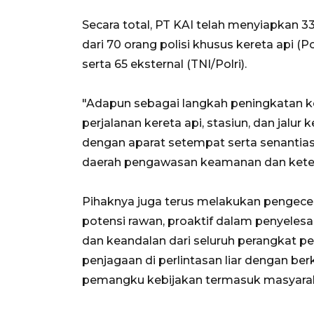
Secara total, PT KAI telah menyiapkan 3
dari 70 orang polisi khusus kereta api (P
serta 65 eksternal (TNI/Polri).
"Adapun sebagai langkah peningkatan k
perjalanan kereta api, stasiun, dan jalur
dengan aparat setempat serta senanti
daerah pengawasan keamanan dan ketert
Pihaknya juga terus melakukan pengecek
potensi rawan, proaktif dalam penyeles
dan keandalan dari seluruh perangkat p
penjagaan di perlintasan liar dengan be
pemangku kebijakan termasuk masyaraka