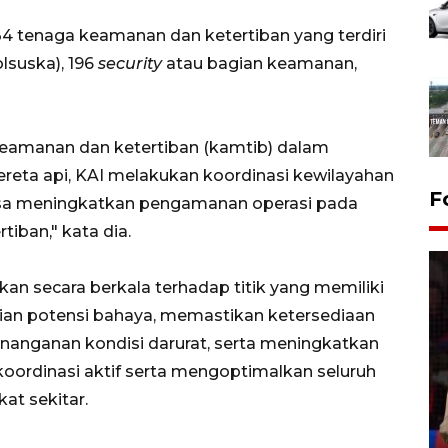
34 tenaga keamanan dan ketertiban yang terdiri
olsuska), 196
security
atau bagian keamanan,
eamanan dan ketertiban (kamtib) dalam
 kereta api, KAI melakukan koordinasi kewilayahan
F
asa meningkatkan pengamanan operasi pada
iban," kata dia.
an secara berkala terhadap titik yang memiliki
aian potensi bahaya, memastikan ketersediaan
enanganan kondisi darurat, serta meningkatkan
Lebaran Betawi 2026, ajang
rkoordinasi aktif serta mengoptimalkan seluruh
silaturahim masyarakat dan
t sekitar.
upaya pelestarian budaya di
Ibu Kota