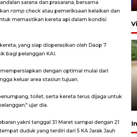
eandalan sarana dan prasarana, bersama
11 April 2026
ukan
ramp check
atau pemeriksaan kelaikan dan
untuk memastikan kereta api dalam kondisi
V
kereta, yang siap dioperasikan oleh Daop 7
ik bagi pelanggan KAI.
telah mempersiapkan dengan optimal mulai dari
ngga keluar area stasiun tujuan.
Gabung Persebaya, striker
timnas Ramadhan Sananta
kembali asah naluri
enumpang, toilet, serta kereta terus dijaga untuk
9 Juli 2026
anggan," ujar dia.
baran yakni tanggal 31 Maret sampai dengan 21
I
tempat duduk yang terdiri dari 5 KA Jarak Jauh