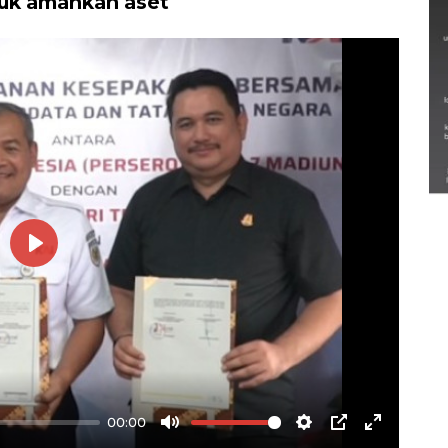
tuk amankan aset
Semarak Lebaran Ketupat di
berbagai daerah
28 Maret 2026
Play
00:00
Mute
Settings
PIP
Enter