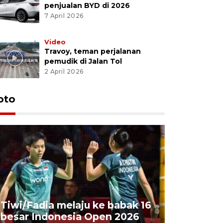
penjualan BYD di 2026
7 April 2026
Video
Travoy, teman perjalanan
pemudik di Jalan Tol
2 April 2026
oto
Penyembe
Tiwi/Fadia melaju ke babak 16
milik Pre
besar Indonesia Open 2026
Masjid Ist