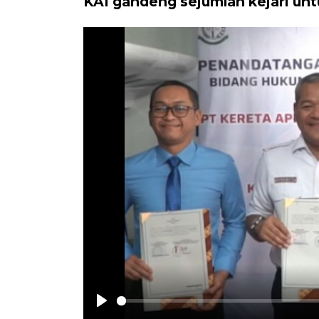
KAI gandeng sejumlah kejari un
Play