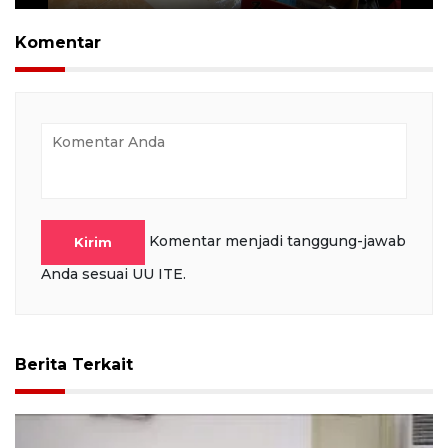
Play
Mute
Settings
PIP
Ente
full
Komentar
Komentar menjadi tanggung-jawab
Kirim
Anda sesuai UU ITE.
Berita Terkait