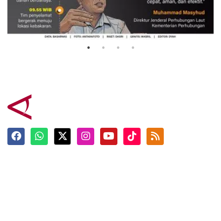
Evakuasi korban kebakaran KM
Mutiara Sentosa 2
3 Agustus 2026
Terkini
Berita
Top News
Ngabuburit
Terpopuler
Hidangan
Foto
Info Mudik