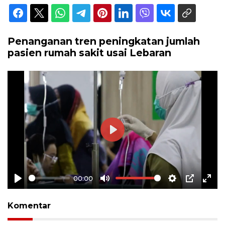
Penanganan tren peningkatan jumlah
pasien rumah sakit usai Lebaran
Play
00:00
Play
Mute
Settings
PIP
Ente
full
Komentar