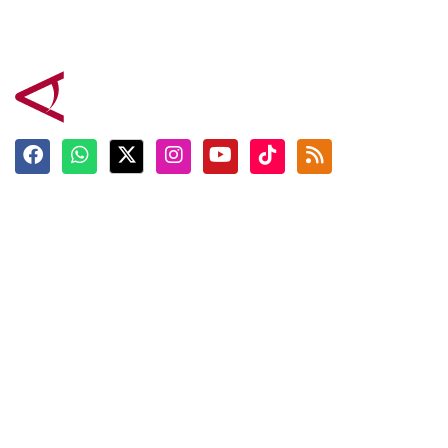
Terkini
Berita
Top News
Ngabuburit
Terpopuler
Hidangan
Foto
Info Mudik
Video
Tokoh
Infografik
Tausiyah
English