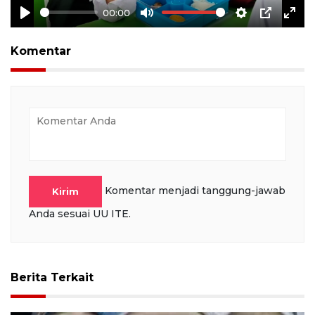
00:00
Play
Mute
Settings
PIP
Ente
full
Komentar
Komentar menjadi tanggung-jawab
Kirim
Anda sesuai UU ITE.
Berita Terkait