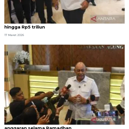
BGN: MBG libur selama Idul Fitri hemat anggaran
hingga Rp5 triliun
17 Maret 2026
BGN setop 62 SPPG dengan menu MBG tak sesuai
anggaran selama Ramadhan