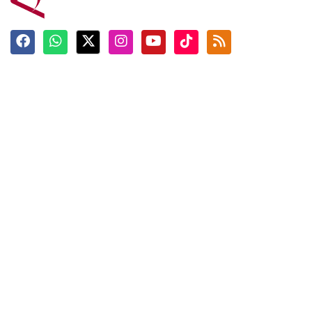
Terkini
Berita
Top News
Ngabuburit
Terpopuler
Hidangan
Foto
Info Mudik
Video
Tokoh
Infografik
Tausiyah
English
Jadwal Imsak
Karkhas
ANTARA News English